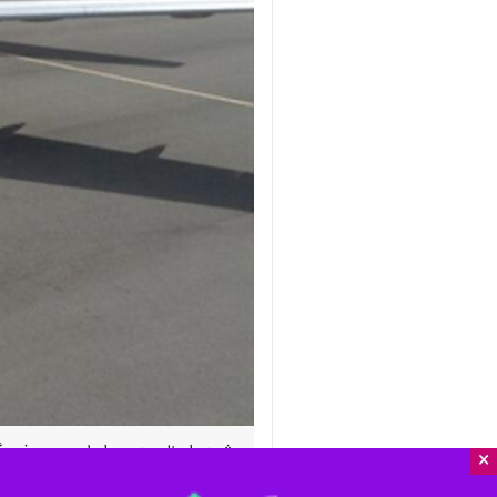
مشهد- ایرنا- مدیر روابط عمومی فرود
×