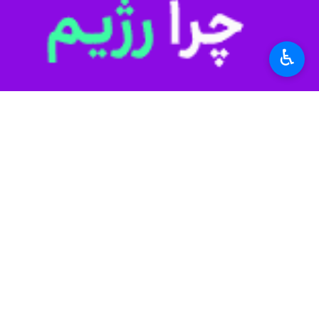
حسن جعفری عصر چهارشنبه در گفت و گو با خبرنگار ایرنا افزود: پرواز شماره
وی خاطر نشان کرد: به علت نقص فنی هواپیما، این پرو
♿︎
به گزارش ایرنا، مسافران این پرواز ن
استان‌ها
خراسان رضوی
۰ نفر
برچسب‌ها
تاخیر پروازها
مشهد
فرودگاه بین‌ المللی هاشمی نژاد
نجف
اخبار مرتبط