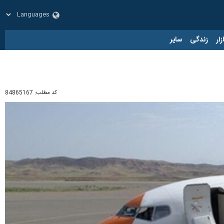
زار
زندگی
سایر
کد مطلب:
84865167