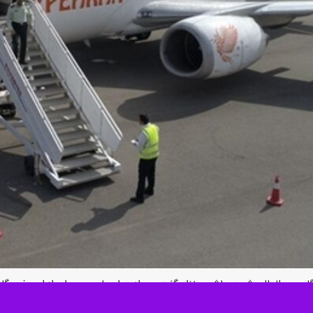
گاه بین المللی شهید هاشمی نژاد گفت: پرواز هواپیمایی سپهران از این فرو