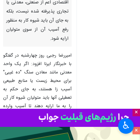
اقتصادی اعم از صنعتی، معدنی یا
تجاری پذیرفته شده نیست، بلکه
به جای آن باید شیوه کار به منظور
رفع آسیب آن از سوی متولیان
ارایه شود.
امیررضا رجبی روز چهارشنبه در گفتگو
با خبرنگار ایرنا افزود: اگر یک واحد
معدنی مانند معادن سنگ "ده غیبی"
برای محیط زیست یا منابع طبیعی
آسیب زا هستند، به جای حکم به
تعطیلی آنها باید متولیان شیوه کار آن
را به ما ارایه دهند تا آسیب وارده
×
کاهش یابد.
♿︎
وی اظهار داشت: در حوزه معدن ما
×
باید همیشه به فکر اکتشاف و افزایش