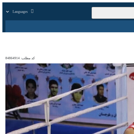
زار
زندگی
سایر
کد مطلب:
84864914