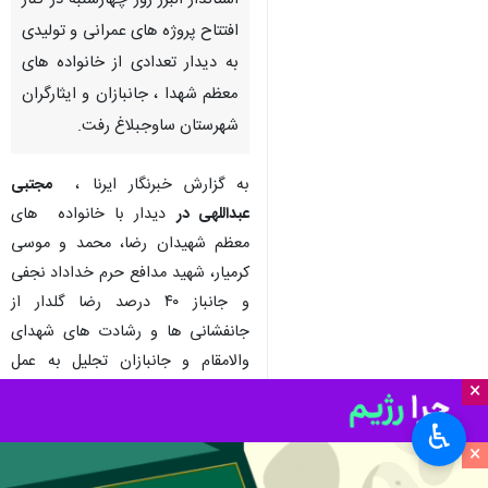
استاندار البرز روز چهارشنبه در کنار
افتتاح پروژه های عمرانی و تولیدی
به دیدار تعدادی از خانواده های
معظم شهدا ، جانبازان و ایثارگران
شهرستان ساوجبلاغ رفت.
به گزارش خبرنگار ایرنا ،
مجتبی
عبداللهی در
دیدار با خانواده های
معظم شهیدان رضا، محمد و موسی
کرمیار، شهید مدافع حرم خداداد نجفی
و جانباز ۴۰ درصد رضا گلدار از
جانفشانی ها و رشادت های شهدای
والامقام و جانبازان تجلیل به عمل
×
آورد.
♿︎
وی بیان داشت : امنیت امروز کشور
×
مدیون جانفشانی‌ها و ایثارگری همه