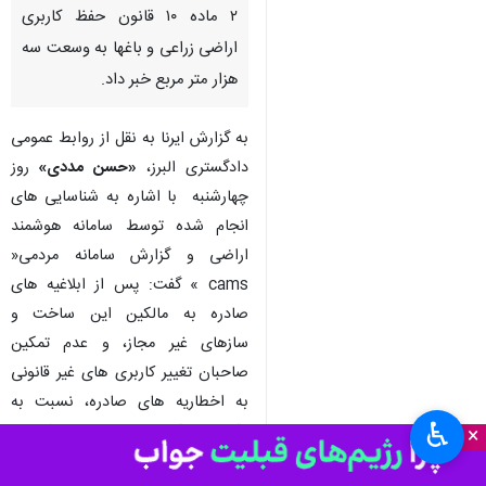
۲ ماده ۱۰ قانون حفظ کاربری
اراضی زراعی و باغها به وسعت سه
هزار متر مربع خبر داد.
به گزارش ایرنا به نقل از روابط عمومی
دادگستری البرز،
«حسن مددی»
روز
چهارشنبه با اشاره به شناسایی های
انجام شده توسط سامانه هوشمند
اراضی و گزارش سامانه مردمی«
cams » گفت: پس از ابلاغیه های
صادره به مالکین این ساخت و
سازهای غیر مجاز، و عدم تمکین
صاحبان تغییر کاربری های غیر قانونی
به اخطاریه های صادره، نسبت به
♿︎
قلع و قمع مصادیق تغییرکاربری
×
غیرمجاز در روستای «کوشکک» واقع