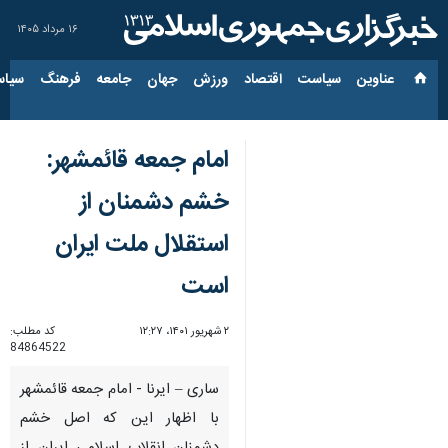
۱۶ مرداد ۱۴۰۵
عناوین‌
سیاست
اقتصاد
ورزش
جهان
جامعه
فرهنگ
سیاس
امام جمعه قائمشهر:
خشم دشمنان از
استقلال ملت ایران
است
۲ شهریور ۱۴۰۱، ۱۲:۲۷
کد مطلب:
84864522
ساری – ایرنا - امام جمعه قائمشهر
با اظهار این که اصل خشم