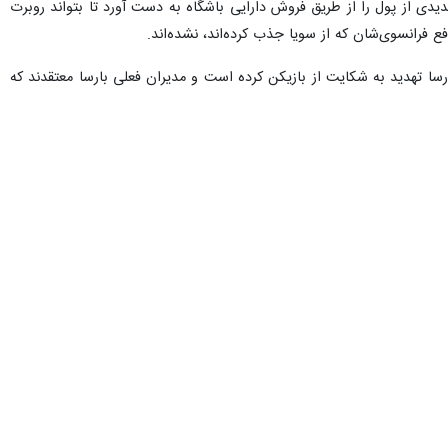
یدی از پول را از طریق فروش دارایی باشگاه به دست آورد تا بتواند روبرت
ع فرانسوی‌شان که از سویا جذب کرده‌اند، نشده‌اند.
 خاطر بارسا به منظور گسترش آزادی عمل مالی به فروش دی‌یونگ فکر می‌کند،طبق گزارش The Athletic، بارسا تهدید به شکایت از بازیکن کرده است و مدیران فعلی بارسا معتقدند که
دی‌یونگ در تابستان ۲۰۱۹ با مبلغ ۸۶ میلیون یورو از آژاکس آمستردام به بارسلونا نقل مکان کرد. در ۲۰ اکتبر ۲۰۲۰ پس از مذاکره با جوزپ بارتومئو، رئیس وقت بارسا، قرارداد جدیدی تا سال ۲۰۲۶
ضمین کرده است.
فتار بارسا با هافبک ۲۵ ساله هلندی سبب شد که گری لینکر از او حمایت کند.لینکر به LaLiga TV گفت: با او به دلایلی که خارج از کنترل او بوده است مانند یک تکه گوشت رفتار
وش‌های مافیایی» متهم کرد.