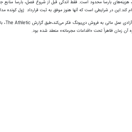
ر، هزینه‌های بارسا محدود است. فقط اندکی قبل از شروع فصل، بارسا منابع جد
نام کند.این در شرایطی است که آنها هنوز موفق به ثبت قرارداد ژول کونده مداف
به همین
 آن زمان ظاهراً تحت «اقدامات مجرمانه» منعقد شده بود.
همه‌گیری کرونا کاهش داد اما قرارداد جدید افزایش قابل توجه حقوق او را تا سال ۲۰۲۶ ت
با این حال ر
ق آیندهون نیز در کنار هموطن هلندی خود قرار گرفت و بارسا را ​​به انجام «ر