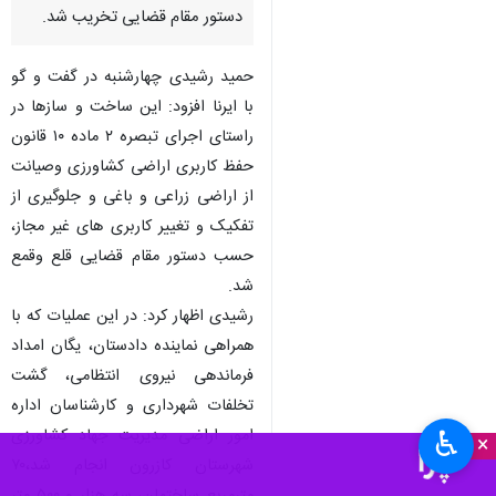
دستور مقام قضایی تخریب شد.
حمید رشیدی چهارشنبه در گفت و گو
با ایرنا افزود: این ساخت و سازها در
راستای اجرای تبصره ۲ ماده ۱۰ قانون
حفظ کاربری اراضی کشاورزی وصیانت
از اراضی زراعی و باغی و جلوگیری از
تفکیک و تغییر کاربری های غیر مجاز،
حسب دستور مقام قضایی قلع وقمع
شد.
رشیدی اظهار کرد: در این عملیات که با
همراهی نماینده دادستان، یگان امداد
فرماندهی نیروی انتظامی، گشت
تخلفات شهرداری و کارشناسان اداره
امور اراضی مدیریت جهاد کشاورزی
♿︎
×
شهرستان کازرون انجام شد،۷۰