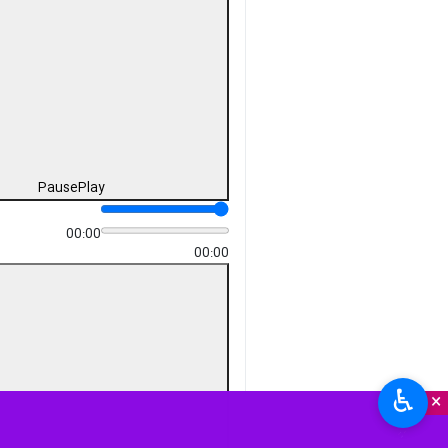
Pause
Play
00:00
00:00
♿︎
×