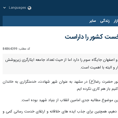
زار
زندگی
سایر
نخست کشور را داراست
کد مطلب:
84864399