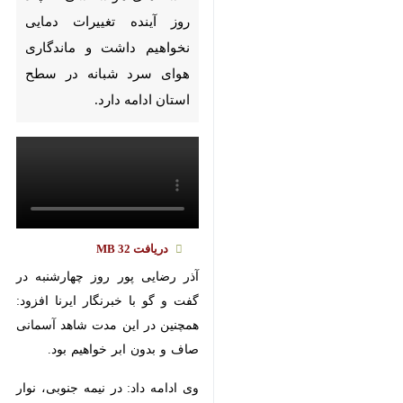
Pause
Play
00:00
00:00
♿︎