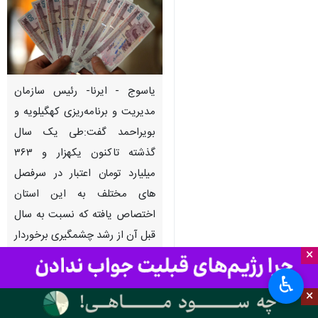
یاسوج - ایرنا- رئیس سازمان
مدیریت و برنامه‌ریزی کهگیلویه و
بویراحمد گفت:طی یک سال
گذشته تاکنون یکهزار و ۳۶۳
میلیارد تومان اعتبار در سرفصل
های مختلف به این استان
اختصاص یافته که نسبت به سال
قبل آن از رشد چشمگیری برخوردار
×
است.
♿︎
علی شهابی نسب روز چهارشنبه
×
بمناسبت هفته دولت در گفت و گو با