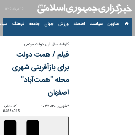
۱۵ مرداد ۱۴۰۵
عناوین‌
سیاست
اقتصاد
ورزش
جهان
جامعه
فرهنگ
سیاس
کارنامه سال اول دولت مردمی
فیلم / همت دولت
برای بازآفرینی شهری
محله "همت‌آباد"
اصفهان
۲ شهریور ۱۴۰۱، ۱۰:۳۷
کد مطلب:
84864015