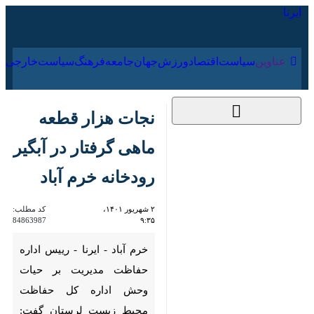
۱۹ مرداد ۱۴۰۵
عناوین‌
سیاست
اقتصاد
ورزش
جهان
جامعه
فرهنگ
نجات هزار قطعه ماهی
گرفتار در آبگیر رودخانه
خرم آباد
۲ شهریور ۱۴۰۱، ۹:۳۵
کد مطلب:
84863987
خرم آباد - ایرنا - رییس اداره
حفاظت مدیریت بر حیات وحش
اداره کل حفاظت محیط زیست
لرستان گفت: هزار قطعه ماهی که