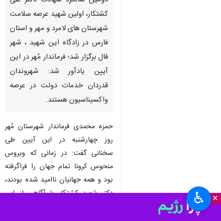
دومین سالگرد شهادت دکتر علی
کشتکار، اولین شهید عرصه سلامت
شهرستان های لامرد و مهر و استان
فارس در زادگاه این شهید ، شهر
فال برگزار شد؛ فرماندار مُهر در این
آیین یادآور شد: شهروندان
قدردان خدمات دولت در عرصه
واکسیناسیون هستند.
حمزه محمدی فرماندار شهرستان مُهر
روز چهارشنبه در این آیین طی
سخنانی گفت: در زمانی که ویروس
منحوس کرونا تمام جهان را فراگرفته
بود و همه جهانیان ناامید شده بودند،
دکتر شهید کشتکار با آگاهی از این
♿︎
×
وضعیت دست از طبابت نکشید و
بیماران خود را درمان کرد و درنهایت