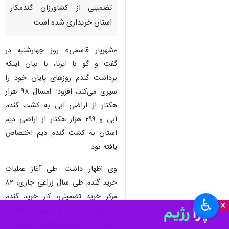
تضمینی از کشاورزان گندمکار
استان خریداری شده است.
«شهریار قاسمی» روز چهارشنبه در
گفت و گو با ایرنا، با بیان اینکه
برداشت گندم روزهای پایان خود را
سپری می‌کند، افزود: امسال ۹۸ هزار
هکتار از اراضی آبی به کشت گندم
آبی و ۲۹۹ هزار هکتار از اراضی دیم
استان به کشت گندم دیم اختصاص
یافته بود.
وی اظهار داشت: طی آغاز عملیات
خرید گندم طی سال زراعی جاری، ۸۲
مرکز خرید تضمینی، کار خرید گندم
♿︎
×
کشاورزان گندمکار را بر عهده داشتند و
تاکنون ۸۲ درصد مطالبات گندمکاران