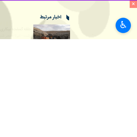
×
♿︎
رشت - ایرنا- با دستور مدیرکل صنعت،
به گزارش خبرنگار ایرنا به نقل از رو
نخواهیم داد به اسم پیچ بری و تعریض 
وی اضافه کرد: فعالیت های معدنی تحت ه