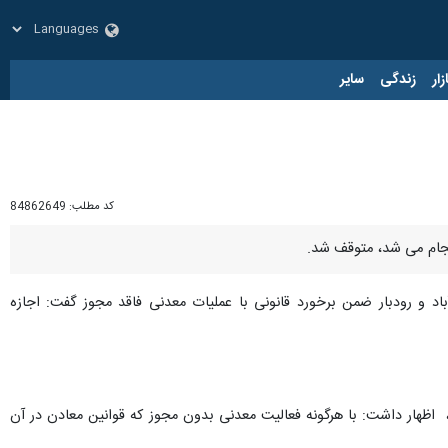
زار
زندگی
سایر
کد مطلب:
84862649