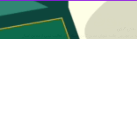
 معدن و تجارت گیلان ؛ عملیات معدنی که به بهانه تعریض و پیچ بری جاده ا
ابط عمومی صمت گیلان؛ تیمور پور حیدری در بازدید سرزده از معادن رستم آب
جاده ای بر انفال دولت و مردم تعرض شود.
ر عنوانی باید قانونمند و در چارچوب موازین مربوطه باشد.