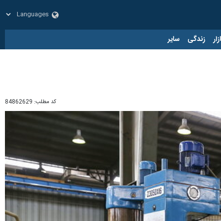
زار
زندگی
سایر
کد مطلب:
84862629