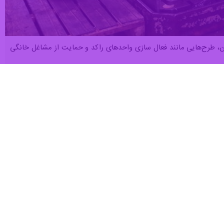
ان، طرح‌هایی مانند فعال سازی واحدهای راکد و حمایت از مشاغل خانگی
ابراهیم رئیسی و با شعار «دولت مردمی، ایران قوی» کار خود را آغاز کرد و
ت‌الله رئیسی میراث‌دار مشکلات، ضعف‌ها و کاستی‌های برجای‌مانده از دولت
وضعیت بد شاخص‌های کلان اقتصادی، کسری بودجه، کاهش ارزش پول ملی، تورم بالا و بسیاری دیگر از چالش‌ها که ماحصل سیاست‌گذاری‌ها و اقدامات نادرست‌ سال‌های پیش از ۱۴۰۰ بود
 شد، نخستین چالش پرداخت حقوق مردادماه بود!
و سایر ارکان دستگاه اجرایی، طی یکسال گذشته علاوه بر رفع بسیاری از
های مختلف عملکردی صورت گرفته است که به نظر می‌رسد با گذشت یک سال