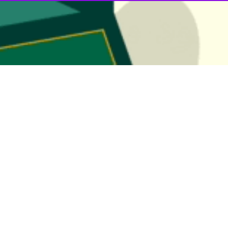
ه آمده است که مقاومت انتخاب راهبردی ما است، برگشت ناپذیر است و با هماه
 هرگونه خیانت به مردم و مقاومت دلیرانه آن برحذر می داریم و پاسخ ما به 
 که اتاق عملیات مشترک یک دستاورد ملی است و همه ما برای تقویت نقش و 
ن مسجد الاقصی بار دیگر تاکید می‌کنیم که قدس اساس نزاع با دشمن و قبله
رگان ادامه می‌دهیم.
دعوت می‌کنیم دست از تعقیب و بازداشت مجاهدان فلسطینی برداشته و هرچه سر
پروژه فاجعه‌بار اوسلو را کنار گذاشته و مقاومت جامع و فراگیر را به طور حق
کیل شورای ملی جدید با مشارکت تمامی فلسطینیان در داخل و خارج تاکید
ش‌ها در این زمینه ادامه می‌دهیم.
را به همبستگی و نزدیکی هرچه بیشتر برای خدمت به ملت و مقاومت قهرمان 
دگان جهان که در جریان تجاوز اخیر به غزه از ما حمایت کردند، تقدیر می‌ک