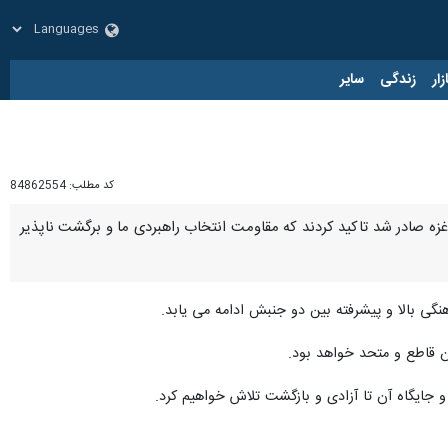
زار
زندگی
سایر
کد مطلب:
84862554