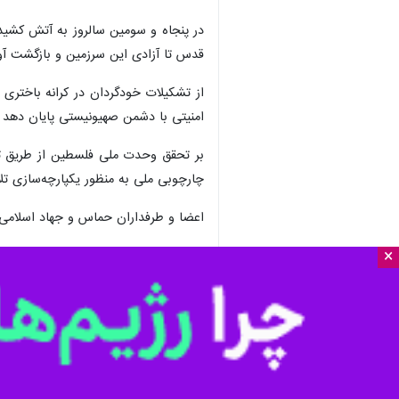
×
تهران - ایرنا - دو جنبش فلسطینی حم
است .