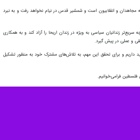
غزه صادر شد تاکید کردند که مقاومت انتخاب راهبردی ما و برگشت ناپذیر