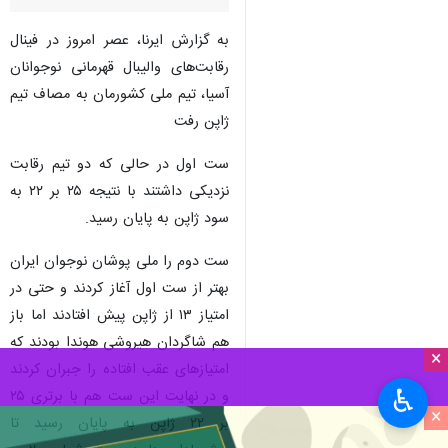
به گزارش ایرنا، عصر امروز در فینال
رقابت‌های والیبال قهرمانی نوجوانان
آسیا، تیم ملی کشورمان به مصاف تیم
ژاپن رفت
ست اول در حالی که دو تیم رقابت
نزدیکی داشتند با نتیجه ۲۵ بر ۲۲ به
سود ژاپن به پایان رسید.
ست دوم را ملی پوشان نوجوان ایران
بهتر از ست اول آغاز کردند و حتی در
امتیاز ۱۳ از ژاپن پیش افتادند اما باز
هم شاگردان هیروشی هوندا بودند که
×
امتیازهای عقب افتاده را جبران کردند
♿︎
و در نهایت این ست هم با برتری ۲۵
×
بر ۲۲ ژاپن به پایان رسید تا