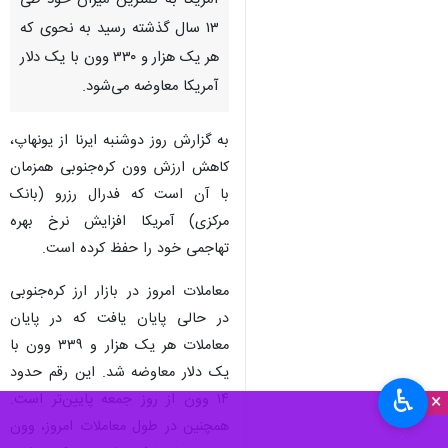
تهران- ایرنا- ارزش برابری «وون»
واحد پول کره‌جنوبی برابر دلار
آمریکا به کمترین میزان خود طی
۱۳ سال گذشته رسید به نحوی که
هر یک هزار و ۳۳۰ وون با یک دلار
آمریکا معاوضه می‌شود.
به گزارش روز دوشنبه ایرنا از یونهاپ،
کاهش ارزش وون کره‌جنوبی همزمان
با آن است که فدرال رزرو (بانک
مرکزی) آمریکا افزایش نرخ بهره
♿︎
تهاجمی خود را حفظ کرده است.
×
معاملات امروز در بازار ارز کره‌جنوبی