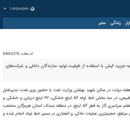
زار
زندگی
سایر
کد مطلب:
84862378