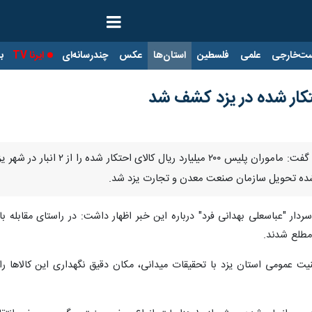
ت‌خارجی
علمی
فلسطین
استان‌ها
عکس
چندرسانه‌ای
ایرنا TV
با