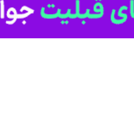
یزد- ایرنا- فرمانده انتظامی ا
شده تحویل سازمان صنعت معدن و تجارت یزد شد.
ار "عباسعلی بهدانی فرد" درباره این خبر اظهار داشت: در راستای مقابله با 
 مطلع شدند.
احتکار شده کشف شد.