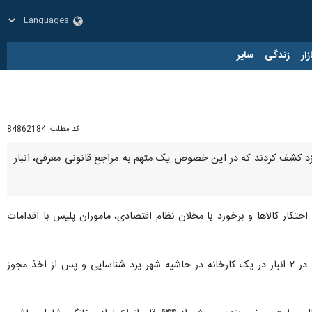
زار
زندگی
سایر
کد مطلب:
84862184