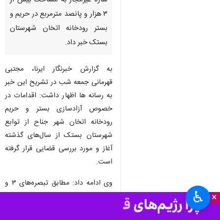
بندرعباس- ایرنا- رئیس کل
دادگستری هرمزگان از تخریب ۶
سازه غیرمجاز به مساحت بیش از
۳ هزار و پانصد مترمربع در حریم و
بستر رودخانه اتخان شهرستان
بستک خبر داد.
به گزارش خبرنگار ایرنا، مجتبی
قهرمانی جمعه شب در تشریح این خبر
به رسانه ها اظهار داشت: اقدامات در
خصوص آزادسازی بستر و حریم
♿︎
×
رودخانه اتخان شهر جناح از توابع
شهرستان بستک از سال‌های گذشته