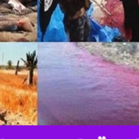
عمومی لبنان از بازداشت «عبدالله یاسر سبعاوی»، نوه برادر صدام و متهم پروند