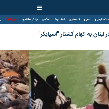
ت‌خارجی
علمی
فلسطین
استان‌ها
عکس
چندرسانه‌ای
ایرنا TV
با
 لبنان به اتهام کشتار "اسپایکر"