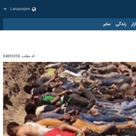
زار
زندگی
سایر
کد مطلب:
84859258