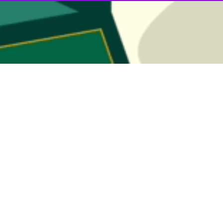
 آمریکایی «استارباکس» (Starbucks)، در مسکو افتتاح شد.
تاره‌ها ماندند"، جایگزین
آنتون پینسکی
دید ستاره‌های صنعت غذا را گرد هم می‌آورد."
های سنتی زنجیره استارباکس (سبز و سفید) اضافه شده و دختری با یک
کوکوشن
‌های سابق
مک‌دونالد
در روسیه با مالک و نام تجاری جدید "خوشمزه و تمام" (Vkusno & tochka) بازگشایی شدند.