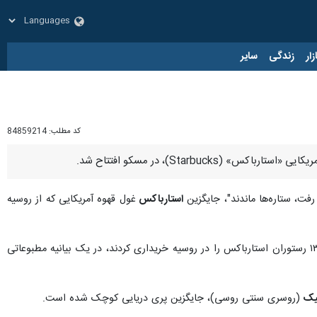
زار
زندگی
سایر
کد مطلب:
84859214