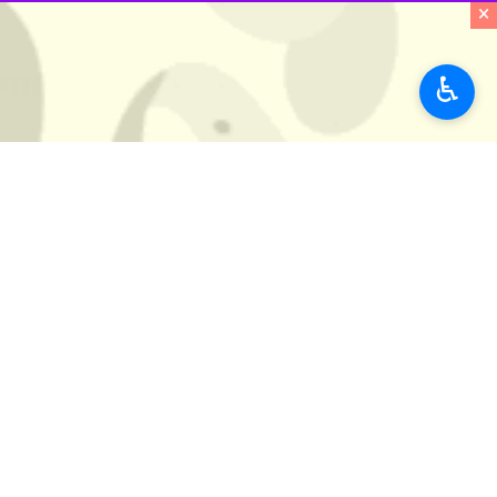
×
تهران - ایرنا - نخستین رستوران زنجیره‌ای«استارز کافی» (Stars Coffee) به عنوان جایگزین روسی رستوران‌های
♿︎
به گزارش ایرنا به نقل از شبکه تلویزیونی فرانس ۲۴، نخستین رستوران از این زنجیره روسی روز جمعه با شعار "باکس رفت، س
خارج شده است، شد.
تیماتی
(Timati) یک خواننده رپ روس و
توضیح دادند: "چرا ستاره‌ها؟ زیر برند ج
در لوگو این رستوران، قهوه‌ای به رنگ‌
خردادماه امسال نیز تعدادی از رستوران
جهان
اروپا
۰ نفر