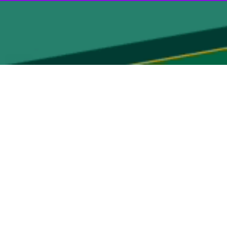
استارباکس
غول قهوه آمریکایی که از روسیه
(Anton Pinski) یک رستوران‌دار که در اواخر ماه جولای ۱۳۰ رستوران استارباکس را در روسیه خریداری کردند، در یک بیانیه مطبوعاتی
یک
(روسری سنتی روسی)، جایگزین پری دریایی کوچک شده است.
سعید زارع کندجانی