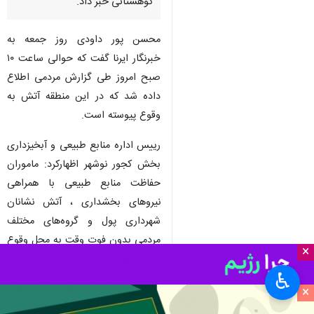
کوهستانی خبر داد.
محسن پور داودی روز جمعه به
خبرنگار ایرنا گفت که حوالی ساعت ۱۰
صبح امروز طی گزارش مردمی اطلاع
داده شد که در این منطقه آتش به
وقوع پیوسته است.
رییس اداره منابع طبیعی و آبخیزداری
بخش کجور نوشهر اظهارکرد: ماموران
حفاظت منابع طبیعی با همراهی
نیروهای بخشداری ، آتش نشانان
شهرداری پول و گروه‌های مختلف
مردمی بدون فوت وقت به محل وقوع
×
آتش سوزی شتافتند.
♿︎
پور داودی بیان کرد: طبق گزارش ها ،
×
کشاورزان این منطقه در حال شخم