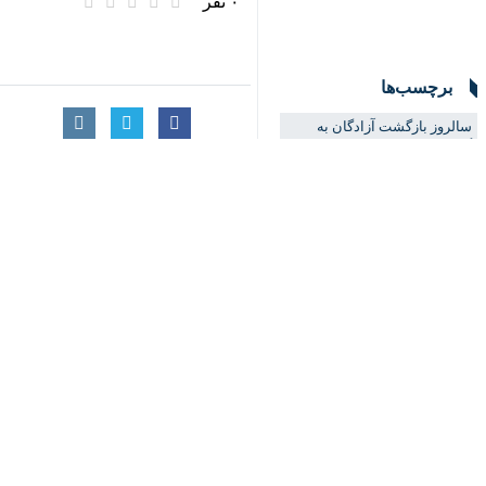
♿︎
کرمانشاه- ایرنا- شهردار کرمانشاه با
جنگ‌های دنیا آفرید.
به گزارش روز جمعه ایرنا، «نادر نوروز
فلسفه‌ها پشت آن است.
وی ادامه داد: در فرهنگ انقلاب اسلامی 
شهردار کلانشهر کرمانشاه تصریح کرد: و
وی افزود: ایستادگی آزادگان به پای آرم