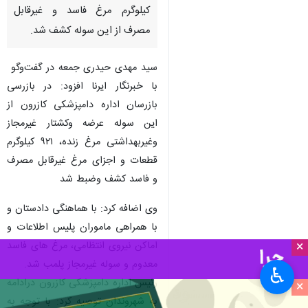
شیراز-ایرنا- رئیس اداره دامپزشکی
کازرون با اعلام خبر تعطیلی یک
مرکز کشتار غیربهداشتی مرغ در
این شهرستان، گفت: بیش از ۹۰۰
کیلوگرم مرغ فاسد و غیرقابل
مصرف از این سوله کشف شد.
سید مهدی حیدری جمعه در گفت‌وگو
با خبرنگار ایرنا افزود: در بازرسی
بازرسان اداره دامپزشکی کازرون از
این سوله عرضه وکشتار غیرمجاز
وغیربهداشتی مرغ زنده، ۹۲۱ کیلوگرم
×
قطعات و اجزای مرغ غیرقابل مصرف
♿︎
و فاسد کشف وضبط شد
×