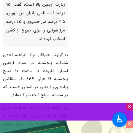
زیارت اربعین بالا است، گفت: ۹۵
درصد ثبت نامی زائران مرز مهران،
۳.۵ درصد مرز خسروی و ۱.۵ درصد
مرز هوایی را برای خروج از کشور
انتخاب کرده‌اند.
به گزارش خبرنگار ایرنا ابراهیم احدی
شامگاه پنجشنبه در ستاد اربعین
استان افزود» تا ساعت ۱۰ صبح
پنجشنبه ۱۹ هزارو ۸۳۴ نفر متقاضی
پیاده‌روی اربعین در استان هستند که
در سامانه سماح ثبت نام کرده‌اند.
×
وی اضافه کرد: با توجه به اینکه زمان
زیادی تا زیارت اربعین باقی مانده و
♿︎
×
بطور یقین تعداد زائران نیز بیشتر
خواهد شد.