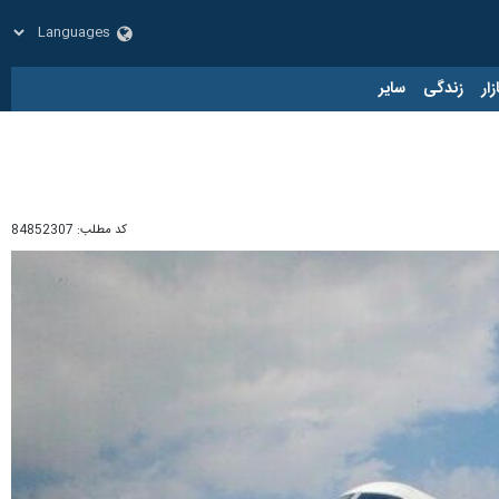
زار
زندگی
سایر
کد مطلب:
84852307