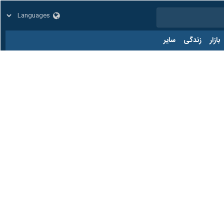
زار
زندگی
سایر
کد مطلب:
84821773
است نقاط قوت آن در صورت رعایت ملاحظاتی بر نقاط ضعفش غلبه یافته و
ت تا ضمن جلوگیری از قاچاق معکوس دارو، مانع آسیب به حوزه صنعت
یره منتقل و از طریق بیمه‌ها به مصرف‌کننده نهایی تخصیص خواهد یافت، این