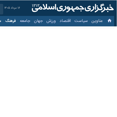
۱۶ مرداد ۱۴۰۵
عناوین‌
سیاست
اقتصاد
ورزش
جهان
جامعه
فرهنگ
سیاس
طرح «دارویار»؛ همه آنچه
۲۵ تیر ۱۴۰۱، ۱۰:۴۵
محمدمهدی پرویزحمیدی*
تهران- ایرنا- طرح «دارویار» مانند 
می‌تواند گامی موثر و مهم در جهت ب
دولت سیزدهم با همراهی وزارت بهداش
داروسازی شود و چرخه تامین و توزیع دار
اقدام در راستای سیاست‌های کلی نظام س
نقاط قوت طرح