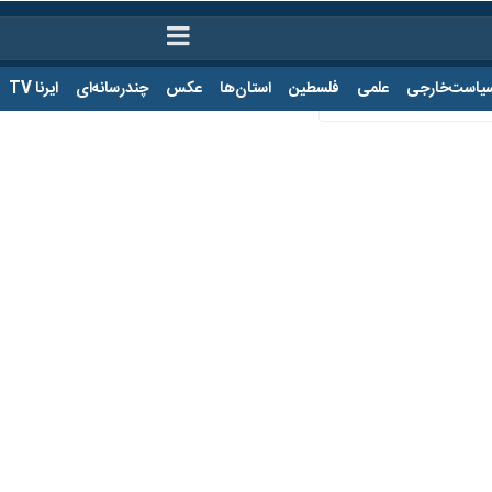
ت‌خارجی
علمی
فلسطین
استان‌ها
عکس
چندرسانه‌ای
ایرنا TV
با
 لازم است بدانیم
هر طرح کارشناسی دیگری نقاط قوت و ضعف خودش را دارد اما نگارنده معتقد 
هبود وضعیت سلامت کشور باشد.
ت، درمان و آموزش پزشکی و بیمه‌ها،
طرح «دارویار» را به اجرا گذاشته
اس
و نیز روند مطلوب‌تری داشته باشد. در این طرح، یارانه داروها به انتهای زنج
لامت مبنی بر مدیریت منابع از طریق نظام بیمه‌ای است.