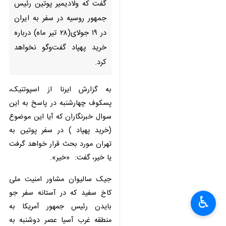
تهران-ایرنا- دیمیتری پسکوف
سخنگوی کرملین روز چهارشنبه
گفت که ولادیمیر پوتین رئیس
جمهور روسیه در سفر به ایران در ۱۹
جولای(۲۸ تیر ماه) درباره خرید
پهپاد گفت‌وگو نخواهد کرد.
به گزارش ایرنا از اسپوتنیک، پسکوف
چهارشنبه در پاسخ به این سوال
خبرنگاران که آیا این موضوع (خرید
پهپاد ) در سفر پوتین به تهران مورد
♿︎
بحث قرار خواهد گرفت یا خیر، گفت:
×
«خیر».