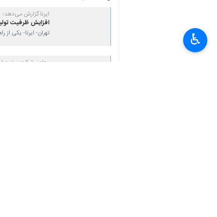
ایرنا گزارش می‌دهد؛
افزایش ظرفیت تولید
تهران- ایرنا- یکی از 
♿︎
معاون شرکت برق حرارتی
×
نیروگاه‌های کشور در 
تهران - ایرنا - معاون
سخنگوی صنعت‌برق در گف
رکورد تولید نیروگا
تهران- ایرنا- مدیرعا
نظر شما