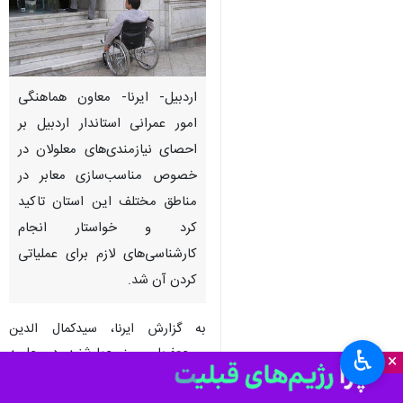
اردبیل- ایرنا- معاون هماهنگی
امور عمرانی استاندار اردبیل بر
احصای نیازمندی‌های معلولان در
خصوص مناسب‌سازی معابر در
مناطق مختلف این استان تاکید
کرد و خواستار انجام
کارشناسی‌های لازم برای عملیاتی
کردن آن شد.
به گزارش ایرنا، سیدکمال الدین
میرجعفریان روز چهارشنبه در جلسه
♿︎
×
ستاد هماهنگی و پیگیری مناسب‌سازی
استان اظهار کرد: لازم است معلولان