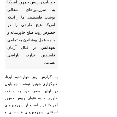
تهران- ایرنا- خبرگزاری شینهوا
در گزارشی همزمان با سفر جو
بایدن رییس جمهور آمریکا به
سرزمین‌های اشغالی نوشت:
فلسطینی ها از اینکه آمریکا هیچ
طرحی را در خصوص روند صلح
خاورمیانه و جامه عمل پوشاندن
به تمامی تعهداتش در قبال
آرمان فلسطین ندارد، ناراضی
هستند.
به گزارش روز چهارشنبه ایرنا،
♿︎
خبرگزاری شینهوا نوشت: جو بایدن در
اولین سفر خود به منطقه خاورمیانه
به عنوان رییس جمهور آمریکا قرار