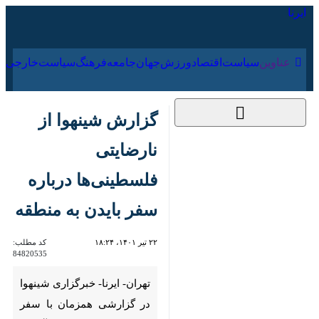
۱۸ مرداد ۱۴۰۵
عناوین‌
سیاست
اقتصاد
ورزش
جهان
جامعه
فرهنگ
گزارش شینهوا از
نارضایتی فلسطینی‌ها
درباره سفر بایدن به
منطقه
۲۲ تیر ۱۴۰۱، ۱۸:۲۴
کد مطلب:
84820535