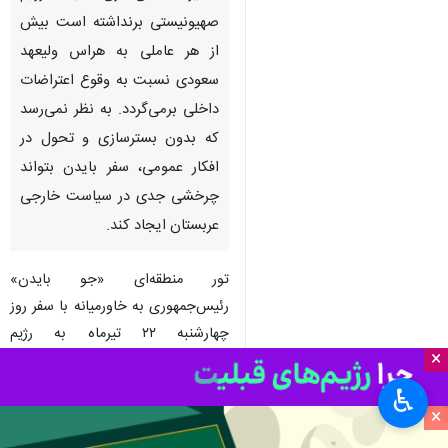
صهیونیستی برنداشته‌ است بیش
از هر عاملی به هراس ولیعهد
سعودی نسبت به وقوع اعتراضات
داخلی برمی‌گردد. به نظر نمی‌رسد
که بدون بسترسازی و تحول در
افکار عمومی، سفر بایدن بتواند
چرخشی جدی در سیاست خارجی
عربستان ایجاد کند.
تور منطقه‌ای «جو بایدن»
رئیس‌جمهوری به خاورمیانه با سفر روز
چهارشنبه ۲۲ تیرماه به رژیم
×
صهیونیستی آغاز شد و وی دو روز
آینده عازم ریاض می‌شود تا درباره
♿︎
×
مسائل مختلف با سران آل سعود گفت
وگو کند. از نگاه ناظران، تکاپوی