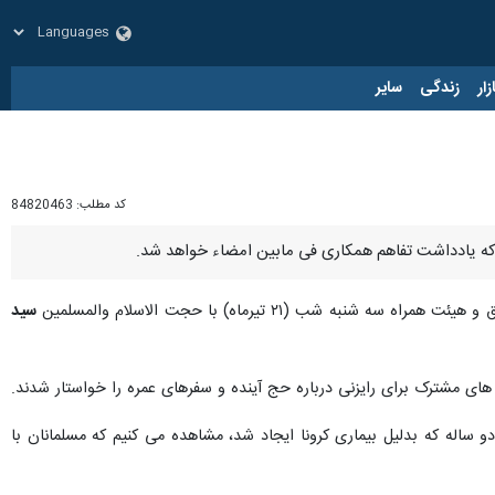
زار
زندگی
سایر
کد مطلب:
84820463