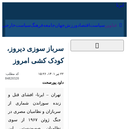
۱۸ مرداد ۱۴۰۵
عناوین‌
سیاست
اقتصاد
ورزش
جهان
جامعه
فرهنگ
سرباز سوزی دیروز،
کودک کشی امروز
۲۲ تیر ۱۴۰۱، ۱۵:۲۶
کد مطلب:
84820320
داود پورصحت
تهران – ایرنا- افشای قتل و زنده
سوزاندن شماری از سربازان و
نظامیان مصری در جنگ ژوئن
۱۹۶۷ از سوی نظامیان
صهیونیستی این روزها به یکی از