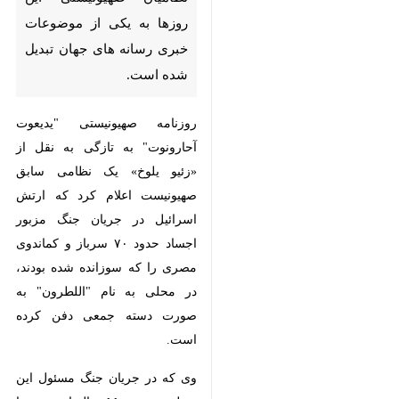
موضوعات خبری رسانه های
جهان تبدیل شده است.
روزنامه صهیونیستی "یدیعوت
آحارونوت" به تازگی به نقل از «زئیو
یلوخ» یک نظامی سابق صهیونیست
اعلام کرد که ارتش اسرائیل در
جریان جنگ مزبور اجساد حدود ۷۰
سرباز و کماندوی مصری را که
سوزانده شده بودند، در محلی به نام
"اللطرون" به صورت دسته جمعی
دفن کرده است.
وی که در جریان جنگ مسئول این
منطقه بوده و ۵۵ سال این خبر را
♿︎
مخفی نگهداشته است، در ادامه
×
افشاگری های خود افزود: کسانی که