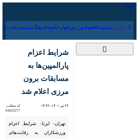
۱۵ مرداد ۱۴۰۵
عناوین‌
سیاست
اقتصاد
ورزش
جهان
جامعه
فرهنگ
سیا
شرایط اعزام
پارالمپین‌ها به
مسابقات برون مرزی
اعلام شد
۲۲ تیر ۱۴۰۱، ۱۴:۴۶
کد مطلب:
84820277
تهران- ایرنا- شرایط اعزام
ورزشکاران به رقابت‌های برون
مرزی در نهمین نشست ستاد