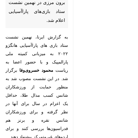
بازی‌های پاراآسیایی اعلام شد.
به گزارش ایرنا، نهمین نشست ستاد
بازی های پاراآسیایی هانگژو ۲۰۲۲ به
میزبانی کمیته ملی پارالمپیک و با
حضور اعضا به ریاست
محمود
خسروی‌وفا
برگزار شد. در این
نشست مصوب شد به منظور حمایت
از ورزشکاران شانس کسب مدال
طلا، حداقل یک اعزام در سال برای
آنها در نظر گرفته و برای ورزشکاران
شانس نقره و برنز هم فدراسیون‌ها
بررسی کنند و برای اردوهای
غیرمتمرکز پیشنهاد دهند.
♿︎
همچنین تاکید شد که تنها اعزام‌هایی
مورد حمایت کمیته خواهند بود که