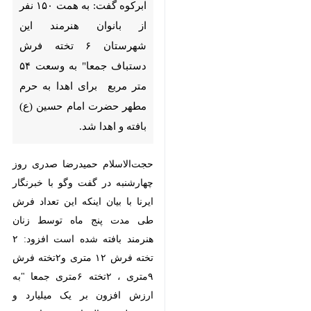
جمعا" به وسعت ۵۴ متر مربع
برای اهدا به حرم مطهر حضرت
امام حسین (ع) بافته و اهدا شد.
حجت‌الاسلام حمیدرضا صدری روز
چهارشنبه در گفت وگو با خبرنگار ایرنا
با بیان اینکه این تعداد فرش طی
مدت پنج ماه توسط زنان هنرمند بافته
شده است افزود: ۲ تخته فرش ۱۲
متری و۲تخته فرش ۹متری ، ۲تخته
۶متری جمعا "به ارزش افزون بر یک
میلیارد و ۸۰۰میلیون ریال بافته شده
است.
وی محل بافت فرش‌ها را محله‌های
♿︎
جهانستان ، درب قلعه ، مسجد کوثر
شهرک صفاییه و روستاهای عزیز آباد و