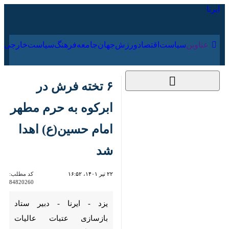
۱۷ مرداد ۱۴۰۵
عناوین‌
سیاست
اقتصاد
ورزش
جهان
جامعه
فرهنگ
سیاس
۶ تخته فرش در ابرکوه
به حرم مطهر امام
حسین(ع) اهدا شد
۲۲ تیر ۱۴۰۱، ۱۶:۵۲
کد مطلب:
84820260
یزد - ایرنا - دبیر ستاد بازسازی
عتبات عالیات ابرکوه گفت: به
همت ۱۵۰ نفر از بانوان هنرمند این
شهرستان ۶ تخته فرش دستباف