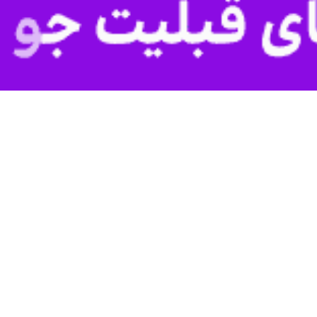
ی شمس آباد:
تی شمس آباد گفت: هم اکنون ۳۰ خودروی آتش نشانی از چندین شهر و…