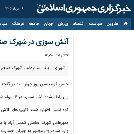
۱۶ مرداد ۱۴۰۵
عناوین‌
سیاست
اقتصاد
ورزش
جهان
جامعه
فرهنگ
سیاس
آتش سوزی در شهرک صنع
۲۲ تیر ۱۴۰۱، ۱۳:۵۰
شهرری- ایرنا- مدیرعامل شهرک صنعتی
حسن کوه نشین روز چهارشنبه در گفت و گو
وی یادآورشد: آتش سوزی در ۲ سوله شدیدتر بوده و احتمال ریزش وجود دارد از همین رو آتش نشانان موفق به ورود به داخل آن نشدند و از بیرون عملیات اطفای حریق را دنبال کردند.
کوه نشین اظهارداشت: اکیپ های آتش نش
مدیرعامل شهرک صنعتی شمس آباد با بیان
وارد شده، وی مجبور به جبران خسارت 