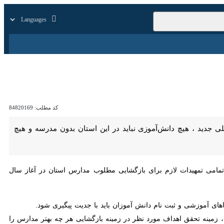
زار
زندگی
سایر
کد مطلب:
84820169