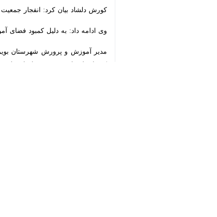
♿︎
یاسوج- ایرنا- دبیر ستاد پروژه مهر 
بدون معلم باشد.
×
اندیشیده شده است.
وی ادامه داد : موفقیت پروژه مهر مستل
وی گفت: ستاد پروژه مهر از پنج کارگرو
آورند.
جمالی آرند بیان کرد: در مدارس نیز با
بیش از ۱۷۱ هزار دانش آموز پسر و دختر در مقاطع ابتدایی و متوسطه اول و دوم در کهگیلویه و بویراحمد تحصیل می کنند.
استان قریب به ۶۰۰ مدرسه هستند که باید بازسازی شوند. مدارس استیجاری و ناایمن در استان هم ۱۲۷ مورد هستند.در مدت ۱۰ سال اخیر در استان ۱۴۰ آموزشگاه ساخته شده است.