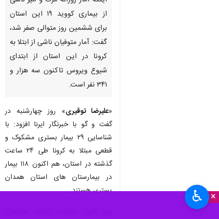
اینکه آمار روزانه مرگ و میر ناشی
از بیماری کووید ۱۹ این استان
برای ششمین روز متوالی صفر شد،
گفت: آمار متوفیان ناشی از ابتلا به
کرونا در این استان از ابتدای
شیوع ویروس تاکنون سه هزار و
۳۴۱ نفر است.
«
علیرضا توقیری
» روز چهارشنبه در
گفت و گو با خبرنگار ایرنا افزود: با
شناسایی ۲۹ بیمار بستری مشکوک و
قطعی مبتلا به کرونا طی ۲۴ ساعت
گذشته در استان، هم اکنون ۱۱۸ بیمار
در بیمارستان های استان همدان
بستری هستند.
♿︎
×
وی اظهار داشت: تعداد مراجعان