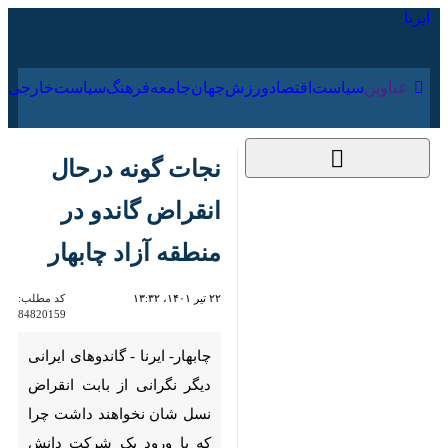
۱۷ مرداد ۱۴۰۵
عناوین‌
سیاست
اقتصاد
ورزش
جهان
جامعه
فرهنگ
سیا
نجات گونه درحال
انقراض گاندو در منطقه
آزاد چابهار
۲۲ تیر ۱۴۰۱، ۱۳:۳۲
کد مطلب:
84820159
چابهار- ایرنا - گاندوهای ایرانی
دیگر نگرانی از بابت انقراض نسل
شان نخواهند داشت چرا که با
ورود یک شرکت دانش بنیان