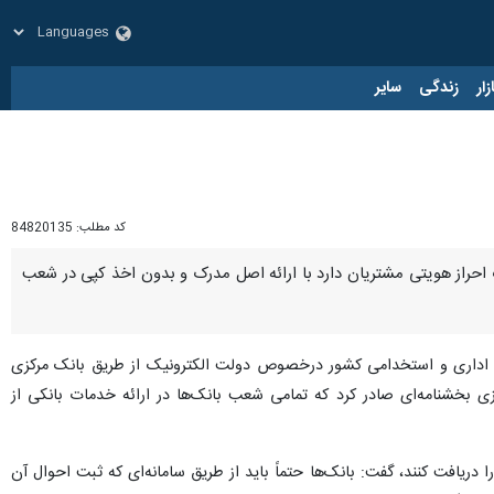
زار
زندگی
سایر
کد مطلب:
84820135