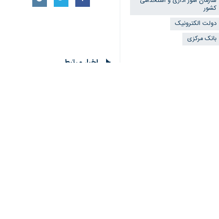
تهران- ایرنا- دبیر شورای هماهنگی با
بانک‌ها قابل اجراست.
به گزارش ایرنا از پژوهشکده پولی و ب
متقاضیان کپی مدارک هویتی را دریافت ن
وی با بیان اینکه بانک‌ها نباید کپی مد