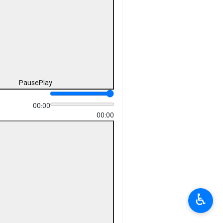
Pause
Play
00:00
00:00
♿︎
×