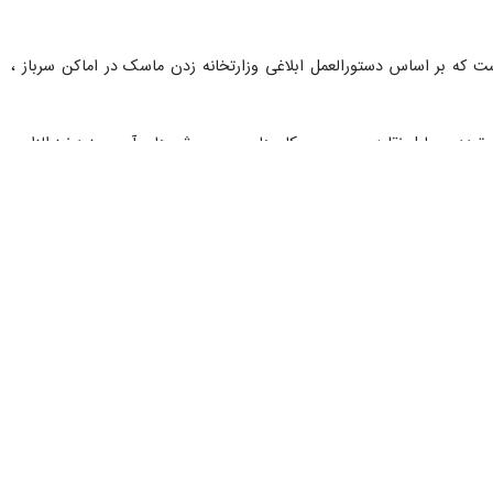
 که بر اساس دستورالعمل ابلاغی وزارتخانه زدن ماسک در اماکن سرباز ،
ردد، وسایل نقلیه عمومی و مکان‌های عمومی شهرهای آبی و زرد نیز الزامی
تلف را پیش رو داریم مردم باید حتما با ماسک و رعایت پروتکل‌های اجتماعی
رقیه محمدی