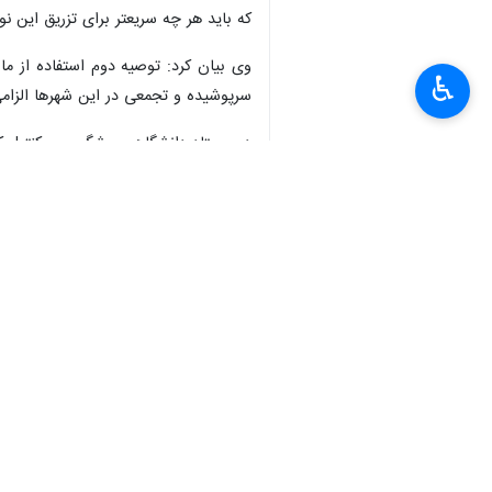
که باید هر چه سریعتر برای تزریق این نو
وی بیان کرد: توصیه دوم استفاده از م
♿︎
سرپوشیده و تجمعی در این شهرها الزام
دبیر ستاد دانشگاهی پیشگیری و کنترل ک
×
است و مردم باید این مهم را جدی بگیرن
وی با تاکید بر رعایت پروتکل‌های بهداش
در این مراسم حاضر شوند.
شریف‌زاده تصریح کرد: در حال حاضر رعایت پروتکل‌های
استان‌ها
خراسان جنوبی
۰ نفر
برچسب‌ها