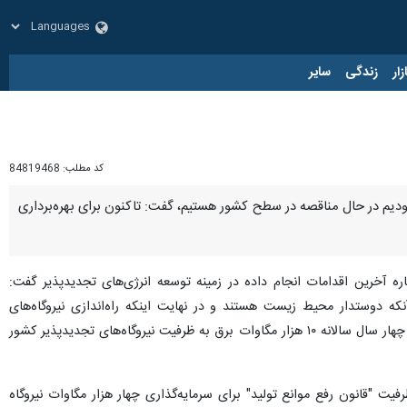
زار
زندگی
سایر
کد مطلب:
84819468