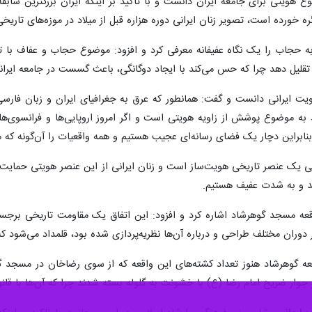
اسماعیلی حجاب و پوشش 
 خورده است، تصویر زنان ایرانی دوره هزاره قبل از میلاد در موزه‌های تار
 به حجاب را یک نگاه عفیفانه معرفی کرد و افزود: موضوع حجاب و عفاف با 
قلیل دهد چرا که حس می‌کند با ایجاد دوگانگی، باعث گسست در جامعه ایرا
 ایرانی دانست و گفت: همانطور که عرق به جغرافیای ایران و زبان فار
نابراین دچار یک فضای رسانه‌ای عجیب هستیم و همه واقعیات را آن‌گونه که می
ی یک عنصر تاریخی هویت‌ساز است و زنان ایرانی از این عنصر هویتی حمایت م
د و به‌ شدت عفیف هستیم.
عه مسجد گوهرشاد اشاره کرد و افزود: این اتفاق یک مقاومت تاریخی برجسته
دوران مختلف طراحی و درباره آن‌ها نظریه‌پردازی شده بود، قلمداد می‌شود ک
فت: بعد از ۹۰ سال از واقعه گوهرشاد هنوز تعداد کشته‌های این واقعه که از سوی رض
ر جوار ضریح امام رضا (ع) با خشونت به گلوله بسته شدند چرا که آن‌ها با قان